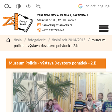
v
t
z
Powered by
erze
extov
většit
ZÁKLADNÍ ŠKOLA, PRAHA 2, SÁZAVSKÁ 5
pro
á
písmo
Sázavská 5/830, 120 00 Praha 2
slaboz
verze
sazavska@zssazavska.cz
raké
+420 277 779 643
škola
fotogalerie
školní rok 2014/2015
muzeum
policie - výstava devatero pohádek - 2.b
Muzeum Policie - výstava Devatero pohádek - 2.B