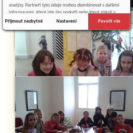
analýzy. Partneři tyto údaje mohou zkombinovat s dalšími
informacemi, které jste jim poskytli nebo které získali v
důsledku toho, že používáte jejich služby.
Přijmout nezbytné
Nastavení
Povolit vše