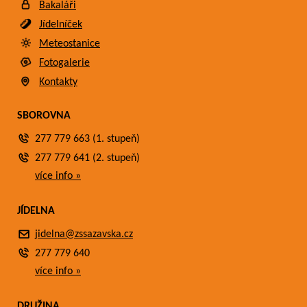
Bakaláři
Jídelníček
Meteostanice
Fotogalerie
Kontakty
SBOROVNA
277 779 663 (1. stupeň)
277 779 641 (2. stupeň)
více info »
JÍDELNA
jidelna@zssazavska.cz
277 779 640
více info »
DRUŽINA