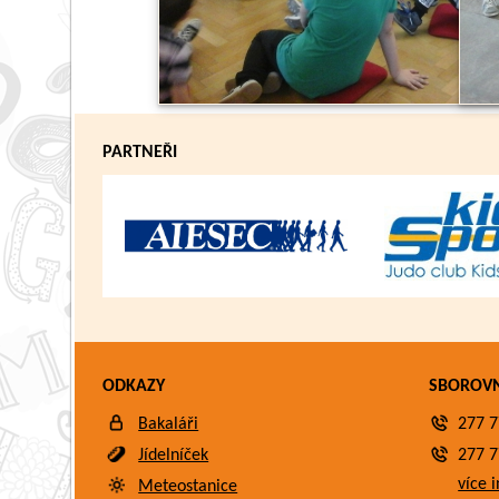
PARTNEŘI
ODKAZY
SBOROV
Bakaláři
277 7
Jídelníček
277 7
více i
Meteostanice