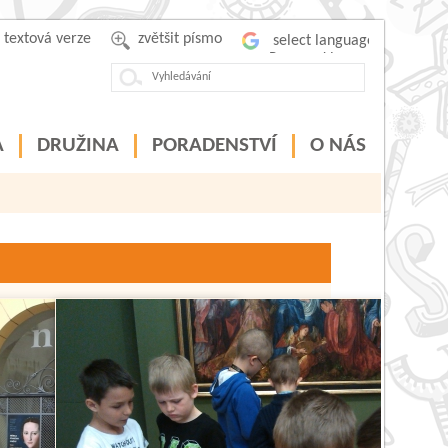
textová verze
zvětšit písmo
Powered by
A
DRUŽINA
PORADENSTVÍ
O NÁS