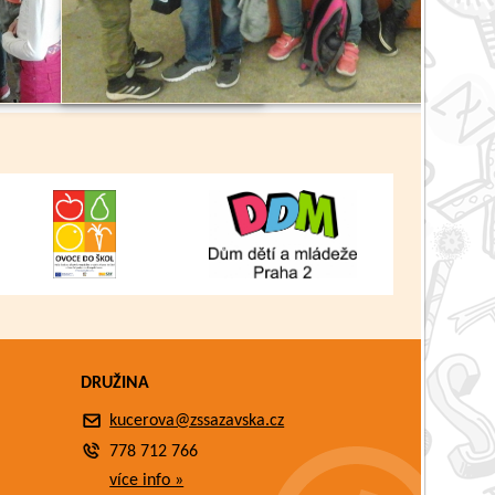
Zpět
DRUŽINA
kucerova@zssazavska.cz
778 712 766
více info »