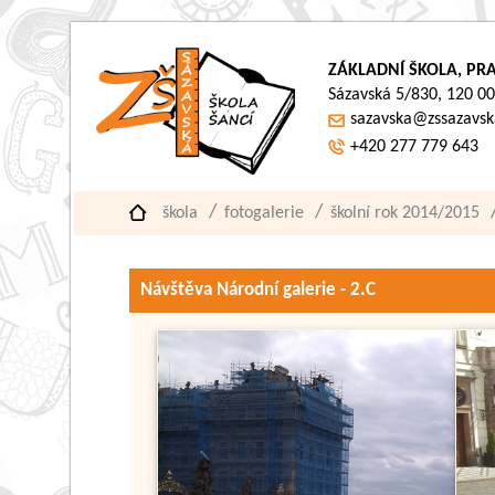
ZÁKLADNÍ ŠKOLA, PRA
Sázavská 5/830, 120 00
sazavska@zssazavsk
+420 277 779 643
škola
fotogalerie
školní rok 2014/2015
Návštěva Národní galerie - 2.C