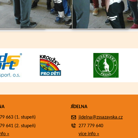
NA
JÍDELNA
79 663 (1. stupeň)
jidelna@zssazavska.cz
79 641 (2. stupeň)
277 779 640
nfo »
více info »