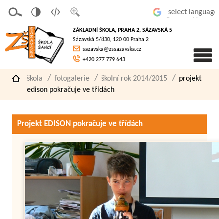
v
t
z
Powered by
erze
extov
většit
ZÁKLADNÍ ŠKOLA, PRAHA 2, SÁZAVSKÁ 5
pro
á
písmo
Sázavská 5/830, 120 00 Praha 2
slaboz
verze
sazavska@zssazavska.cz
raké
+420 277 779 643
škola
fotogalerie
školní rok 2014/2015
projekt
edison pokračuje ve třídách
Projekt EDISON pokračuje ve třídách