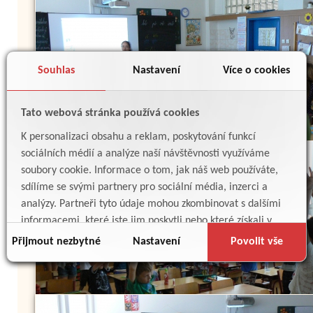
Souhlas
Nastavení
Více o cookies
Tato webová stránka používá cookies
K personalizaci obsahu a reklam, poskytování funkcí
sociálních médií a analýze naší návštěvnosti využíváme
soubory cookie. Informace o tom, jak náš web používáte,
sdílíme se svými partnery pro sociální média, inzerci a
analýzy. Partneři tyto údaje mohou zkombinovat s dalšími
informacemi, které jste jim poskytli nebo které získali v
důsledku toho, že používáte jejich služby.
Přijmout nezbytné
Nastavení
Povolit vše