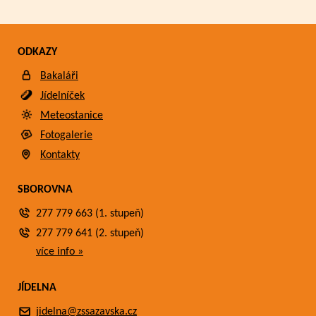
ODKAZY
Bakaláři
Jídelníček
Meteostanice
Fotogalerie
Kontakty
SBOROVNA
277 779 663 (1. stupeň)
277 779 641 (2. stupeň)
více info »
JÍDELNA
jidelna@zssazavska.cz