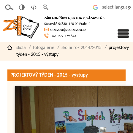
v
t
z
Powered by
erze
extov
většit
ZÁKLADNÍ ŠKOLA, PRAHA 2, SÁZAVSKÁ 5
pro
á
písmo
Sázavská 5/830, 120 00 Praha 2
slaboz
verze
sazavska@zssazavska.cz
raké
+420 277 779 643
škola
fotogalerie
školní rok 2014/2015
projektový
týden - 2015 - výstupy
PROJEKTOVÝ TÝDEN - 2015 - výstupy