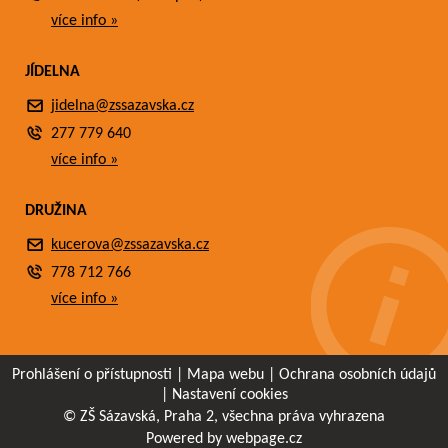
více info »
JÍDELNA
jidelna@zssazavska.cz
277 779 640
více info »
DRUŽINA
kucerova@zssazavska.cz
778 712 766
více info »
Prohlášení o přístupnosti
|
Mapa webu
|
Ochrana osobních údajů
|
Nastavení cookies
© ZŠ Sázavská, Praha 2, všechna práva vyhrazena
Powered by webpage.cz