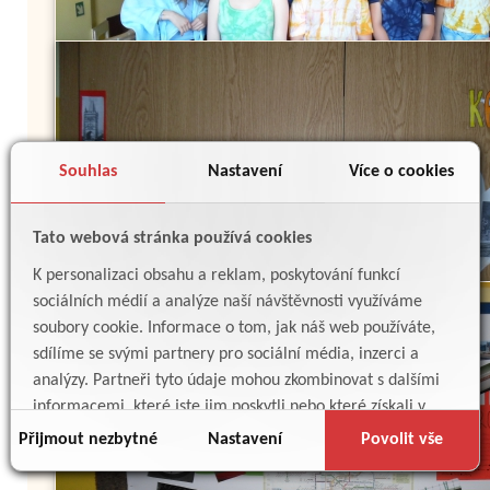
Souhlas
Nastavení
Více o cookies
Tato webová stránka používá cookies
K personalizaci obsahu a reklam, poskytování funkcí
sociálních médií a analýze naší návštěvnosti využíváme
soubory cookie. Informace o tom, jak náš web používáte,
sdílíme se svými partnery pro sociální média, inzerci a
analýzy. Partneři tyto údaje mohou zkombinovat s dalšími
informacemi, které jste jim poskytli nebo které získali v
důsledku toho, že používáte jejich služby.
Přijmout nezbytné
Nastavení
Povolit vše