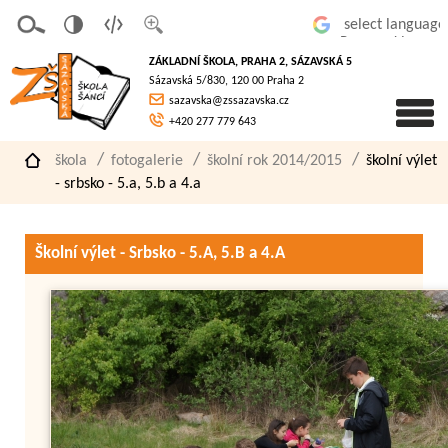
v
t
z
Powered by
erze
extov
většit
ZÁKLADNÍ ŠKOLA, PRAHA 2, SÁZAVSKÁ 5
pro
á
písmo
Sázavská 5/830, 120 00 Praha 2
slaboz
verze
sazavska@zssazavska.cz
raké
+420 277 779 643
škola
fotogalerie
školní rok 2014/2015
školní výlet
- srbsko - 5.a, 5.b a 4.a
Školní výlet - Srbsko - 5.A, 5.B a 4.A