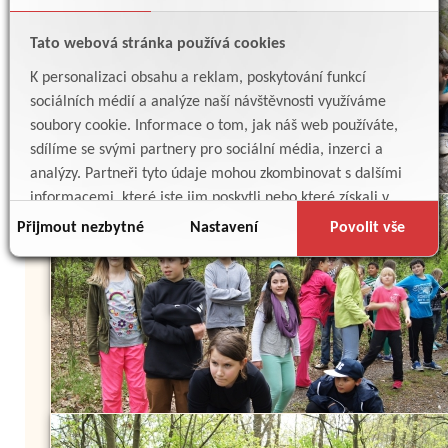
Tato webová stránka používá cookies
K personalizaci obsahu a reklam, poskytování funkcí
sociálních médií a analýze naší návštěvnosti využíváme
soubory cookie. Informace o tom, jak náš web používáte,
sdílíme se svými partnery pro sociální média, inzerci a
analýzy. Partneři tyto údaje mohou zkombinovat s dalšími
informacemi, které jste jim poskytli nebo které získali v
důsledku toho, že používáte jejich služby.
Přijmout nezbytné
Nastavení
Povolit vše