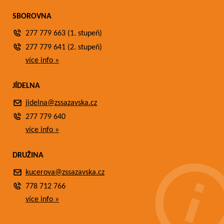
SBOROVNA
277 779 663 (1. stupeň)
277 779 641 (2. stupeň)
více info »
JÍDELNA
jidelna@zssazavska.cz
277 779 640
více info »
DRUŽINA
kucerova@zssazavska.cz
778 712 766
více info »