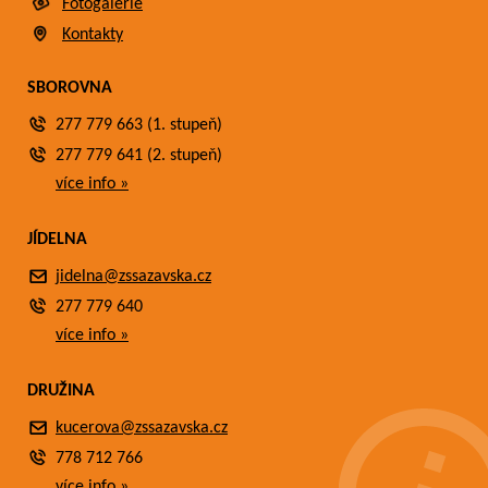
Fotogalerie
Kontakty
SBOROVNA
277 779 663 (1. stupeň)
277 779 641 (2. stupeň)
více info »
JÍDELNA
jidelna@zssazavska.cz
277 779 640
více info »
DRUŽINA
kucerova@zssazavska.cz
778 712 766
více info »