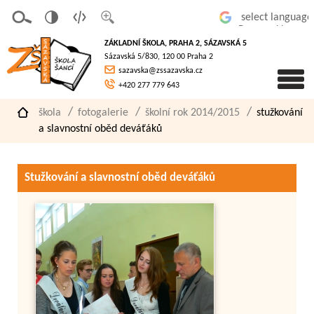
v
t
z
Powered by
erze
extov
většit
ZÁKLADNÍ ŠKOLA, PRAHA 2, SÁZAVSKÁ 5
pro
á
písmo
Sázavská 5/830, 120 00 Praha 2
slaboz
verze
sazavska@zssazavska.cz
raké
+420 277 779 643
škola
fotogalerie
školní rok 2014/2015
stužkování
a slavnostní oběd deváťáků
Stužkování a slavnostní oběd deváťáků