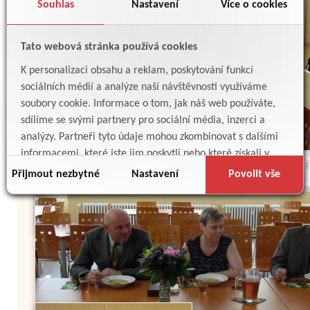
Souhlas
Nastavení
Více o cookies
Tato webová stránka používá cookies
K personalizaci obsahu a reklam, poskytování funkcí
sociálních médií a analýze naší návštěvnosti využíváme
soubory cookie. Informace o tom, jak náš web používáte,
sdílíme se svými partnery pro sociální média, inzerci a
analýzy. Partneři tyto údaje mohou zkombinovat s dalšími
informacemi, které jste jim poskytli nebo které získali v
důsledku toho, že používáte jejich služby.
Přijmout nezbytné
Nastavení
Povolit vše