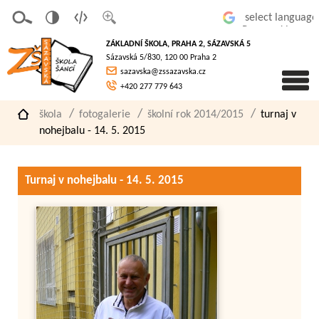
v
t
z
Powered by
erze
extov
většit
ZÁKLADNÍ ŠKOLA, PRAHA 2, SÁZAVSKÁ 5
pro
á
písmo
Sázavská 5/830, 120 00 Praha 2
slaboz
verze
sazavska@zssazavska.cz
raké
+420 277 779 643
škola
fotogalerie
školní rok 2014/2015
turnaj v
nohejbalu - 14. 5. 2015
Turnaj v nohejbalu - 14. 5. 2015