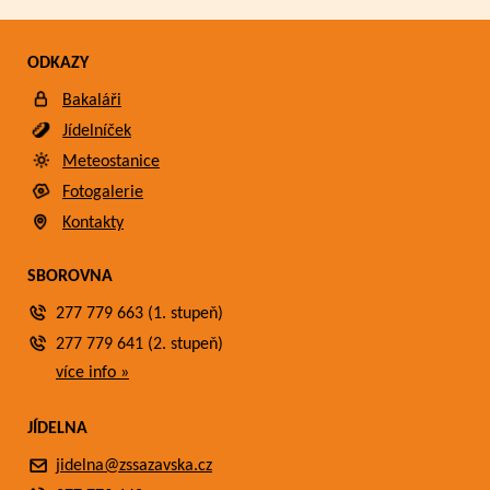
ODKAZY
Bakaláři
Jídelníček
Meteostanice
Fotogalerie
Kontakty
SBOROVNA
277 779 663 (1. stupeň)
277 779 641 (2. stupeň)
více info »
JÍDELNA
jidelna@zssazavska.cz