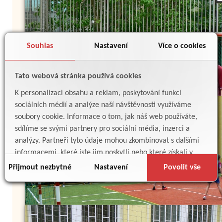
Souhlas
Nastavení
Více o cookies
Tato webová stránka používá cookies
K personalizaci obsahu a reklam, poskytování funkcí
sociálních médií a analýze naší návštěvnosti využíváme
soubory cookie. Informace o tom, jak náš web používáte,
sdílíme se svými partnery pro sociální média, inzerci a
analýzy. Partneři tyto údaje mohou zkombinovat s dalšími
informacemi, které jste jim poskytli nebo které získali v
důsledku toho, že používáte jejich služby.
Přijmout nezbytné
Nastavení
Povolit vše