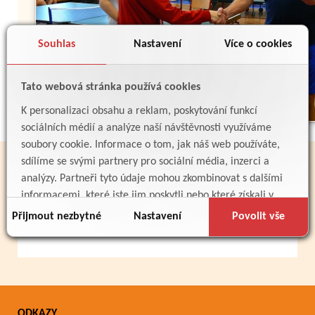
Souhlas
Nastavení
Více o cookies
Zpět
Tato webová stránka používá cookies
K personalizaci obsahu a reklam, poskytování funkcí
sociálních médií a analýze naší návštěvnosti využíváme
soubory cookie. Informace o tom, jak náš web používáte,
sdílíme se svými partnery pro sociální média, inzerci a
PARTNEŘI
analýzy. Partneři tyto údaje mohou zkombinovat s dalšími
informacemi, které jste jim poskytli nebo které získali v
důsledku toho, že používáte jejich služby.
Přijmout nezbytné
Nastavení
Povolit vše
ODKAZY