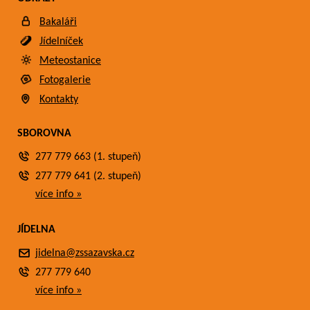
Bakaláři
Jídelníček
Meteostanice
Fotogalerie
Kontakty
SBOROVNA
277 779 663 (1. stupeň)
277 779 641 (2. stupeň)
více info »
JÍDELNA
jidelna@zssazavska.cz
277 779 640
více info »