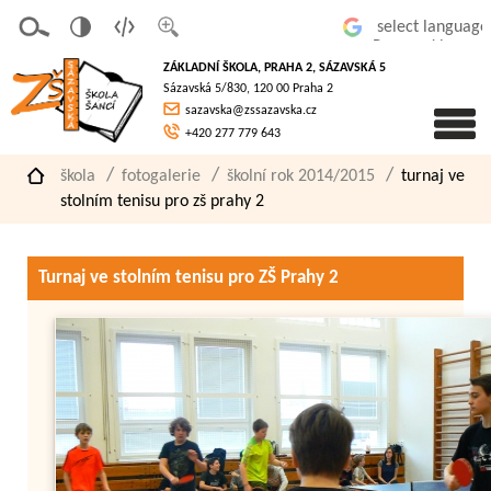
v
t
z
Powered by
erze
extov
většit
ZÁKLADNÍ ŠKOLA, PRAHA 2, SÁZAVSKÁ 5
pro
á
písmo
Sázavská 5/830, 120 00 Praha 2
slaboz
verze
sazavska@zssazavska.cz
raké
+420 277 779 643
škola
fotogalerie
školní rok 2014/2015
turnaj ve
stolním tenisu pro zš prahy 2
Turnaj ve stolním tenisu pro ZŠ Prahy 2