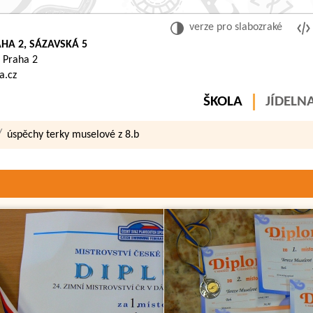
verze pro slabozraké
HA 2, SÁZAVSKÁ 5
 Praha 2
a.cz
ŠKOLA
JÍDELN
úspěchy terky muselové z 8.b