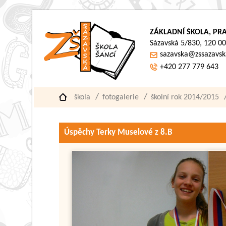
ZÁKLADNÍ ŠKOLA, PRA
Sázavská 5/830, 120 00
sazavska@zssazavsk
+420 277 779 643
škola
fotogalerie
školní rok 2014/2015
Úspěchy Terky Muselové z 8.B