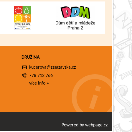
DRUŽINA
kucerova@zssazavska.cz
778 712 766
více info »
Powered by webpage.cz