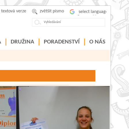
textová verze
zvětšit písmo
Powered by
A
DRUŽINA
PORADENSTVÍ
O NÁS