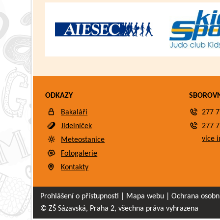
ODKAZY
SBOROV
Bakaláři
277 7
Jídelníček
277 7
více i
Meteostanice
Fotogalerie
Kontakty
Prohlášení o přístupnosti
|
Mapa webu
|
Ochrana osobn
© ZŠ Sázavská, Praha 2, všechna práva vyhrazena