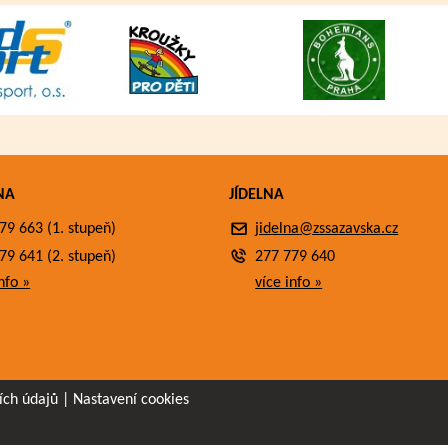
NA
JÍDELNA
79 663 (1. stupeň)
jidelna@zssazavska.cz
79 641 (2. stupeň)
277 779 640
nfo »
více info »
ích údajů
|
Nastavení cookies