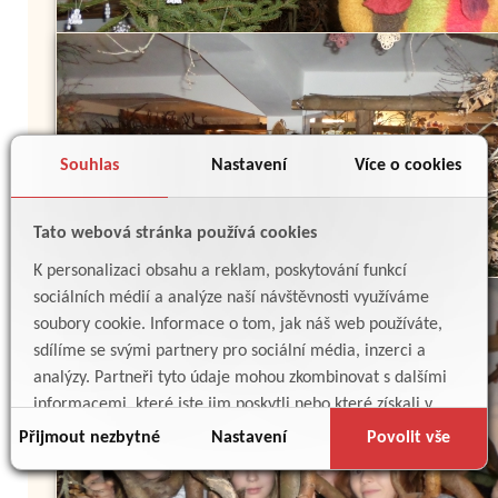
Souhlas
Nastavení
Více o cookies
Tato webová stránka používá cookies
K personalizaci obsahu a reklam, poskytování funkcí
sociálních médií a analýze naší návštěvnosti využíváme
soubory cookie. Informace o tom, jak náš web používáte,
sdílíme se svými partnery pro sociální média, inzerci a
analýzy. Partneři tyto údaje mohou zkombinovat s dalšími
informacemi, které jste jim poskytli nebo které získali v
důsledku toho, že používáte jejich služby.
Přijmout nezbytné
Nastavení
Povolit vše