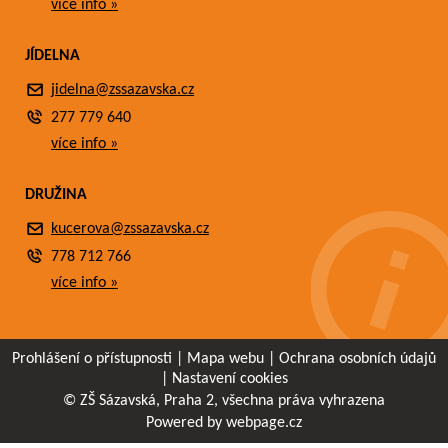
více info »
JÍDELNA
jidelna@zssazavska.cz
277 779 640
více info »
DRUŽINA
kucerova@zssazavska.cz
778 712 766
více info »
Prohlášení o přístupnosti
|
Mapa webu
|
Ochrana osobních údajů
|
Nastavení cookies
© ZŠ Sázavská, Praha 2, všechna práva vyhrazena
Powered by webpage.cz