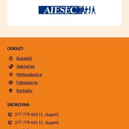
ODKAZY
Bakaláři
Jídelníček
Meteostanice
Fotogalerie
Kontakty
SBOROVNA
277 779 663 (1. stupeň)
277 779 641 (2. stupeň)