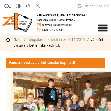
v
t
z
Powered by
erze
extov
většit
ZÁKLADNÍ ŠKOLA, PRAHA 2, SÁZAVSKÁ 5
pro
á
písmo
Sázavská 5/830, 120 00 Praha 2
slaboz
verze
sazavska@zssazavska.cz
raké
+420 277 779 643
škola
fotogalerie
školní rok 2014/2015
vánoční
výstava v betlémské kapli 5.b
Vánoční výstava v Betlémské kapli 5.B