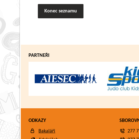
Konec seznamu
PARTNEŘI
ODKAZY
SBOROV
Bakaláři
277 7