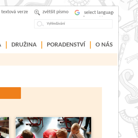
textová verze
zvětšit písmo
Powered by
A
DRUŽINA
PORADENSTVÍ
O NÁS