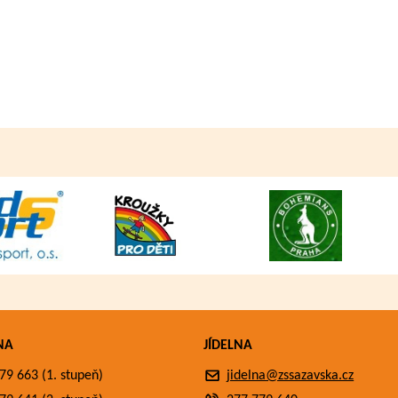
NA
JÍDELNA
79 663 (1. stupeň)
jidelna@zssazavska.cz