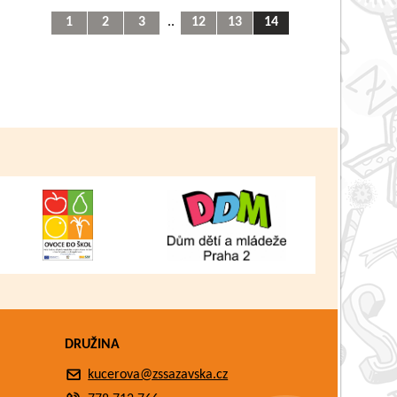
1
2
3
..
12
13
14
DRUŽINA
kucerova@zssazavska.cz