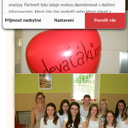
analýzy. Partneři tyto údaje mohou zkombinovat s dalšími
informacemi, které jste jim poskytli nebo které získali v
důsledku toho, že používáte jejich služby.
Přijmout nezbytné
Nastavení
Povolit vše