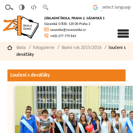
v
t
z
Powered by
erze
extov
většit
ZÁKLADNÍ ŠKOLA, PRAHA 2, SÁZAVSKÁ 5
pro
á
písmo
Sázavská 5/830, 120 00 Praha 2
slaboz
verze
sazavska@zssazavska.cz
raké
+420 277 779 643
škola
fotogalerie
školní rok 2015/2016
loučení s
deváťáky
Loučení s deváťáky