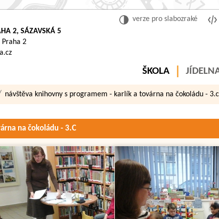
verze pro slabozraké
HA 2, SÁZAVSKÁ 5
 Praha 2
a.cz
ŠKOLA
JÍDELN
návštěva knihovny s programem - karlík a továrna na čokoládu - 3.
árna na čokoládu - 3.C