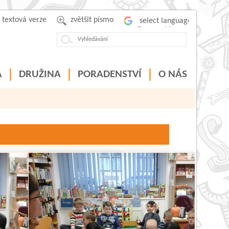
textová verze
zvětšit písmo
Powered by
A
DRUŽINA
PORADENSTVÍ
O NÁS
c