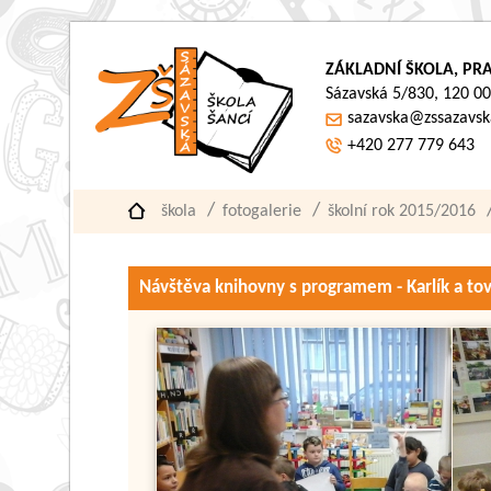
ZÁKLADNÍ ŠKOLA, PRA
Sázavská 5/830, 120 00
sazavska@zssazavsk
+420 277 779 643
škola
fotogalerie
školní rok 2015/2016
Návštěva knihovny s programem - Karlík a tov