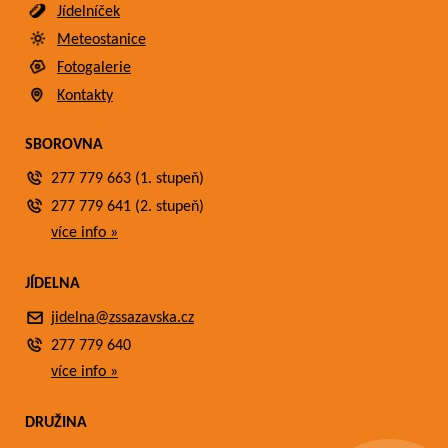
Jídelníček
Meteostanice
Fotogalerie
Kontakty
SBOROVNA
277 779 663 (1. stupeň)
277 779 641 (2. stupeň)
více info »
JÍDELNA
jidelna@zssazavska.cz
277 779 640
více info »
DRUŽINA