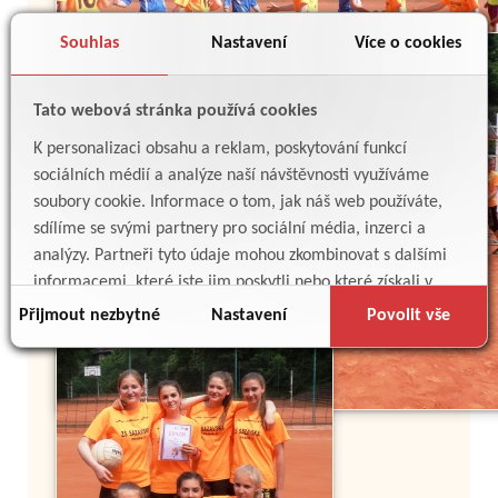
Souhlas
Nastavení
Více o cookies
Tato webová stránka používá cookies
K personalizaci obsahu a reklam, poskytování funkcí
sociálních médií a analýze naší návštěvnosti využíváme
soubory cookie. Informace o tom, jak náš web používáte,
sdílíme se svými partnery pro sociální média, inzerci a
analýzy. Partneři tyto údaje mohou zkombinovat s dalšími
informacemi, které jste jim poskytli nebo které získali v
důsledku toho, že používáte jejich služby.
Přijmout nezbytné
Nastavení
Povolit vše