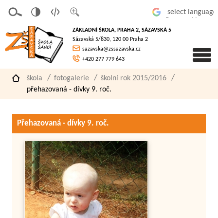
v
t
z
Powered by
erze
extov
většit
ZÁKLADNÍ ŠKOLA, PRAHA 2, SÁZAVSKÁ 5
pro
á
písmo
Sázavská 5/830, 120 00 Praha 2
slaboz
verze
sazavska@zssazavska.cz
raké
+420 277 779 643
škola
fotogalerie
školní rok 2015/2016
přehazovaná - dívky 9. roč.
Přehazovaná - dívky 9. roč.