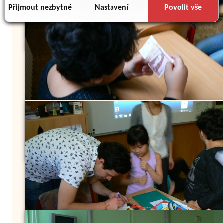
důsledku toho, že používáte jejich služby.
Přijmout nezbytné
Nastavení
Povolit vše