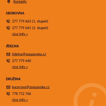
Kontakty
SBOROVNA
277 779 663 (1. stupeň)
277 779 641 (2. stupeň)
více info »
JÍDELNA
jidelna@zssazavska.cz
277 779 640
více info »
DRUŽINA
kucerova@zssazavska.cz
778 712 766
více info »