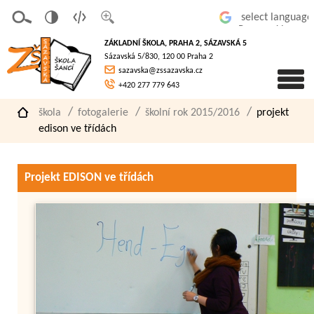
v
t
z
Powered by
erze
extov
většit
ZÁKLADNÍ ŠKOLA, PRAHA 2, SÁZAVSKÁ 5
pro
á
písmo
Sázavská 5/830, 120 00 Praha 2
slaboz
verze
sazavska@zssazavska.cz
raké
+420 277 779 643
škola
fotogalerie
školní rok 2015/2016
projekt
edison ve třídách
Projekt EDISON ve třídách