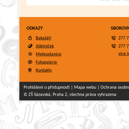
ODKAZY
SBOROV
Bakaláři
277 7
Jídelníček
277 7
více i
Meteostanice
Fotogalerie
Kontakty
Prohlášení o přístupnosti
|
Mapa webu
|
Ochrana osobn
© ZŠ Sázavská, Praha 2, všechna práva vyhrazena