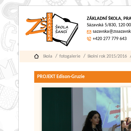
ZÁKLADNÍ ŠKOLA, PRA
Sázavská 5/830, 120 00
sazavska@zssazavsk
+420 277 779 643
škola
fotogalerie
školní rok 2015/2016
PROJEKT Edison-Gruzie