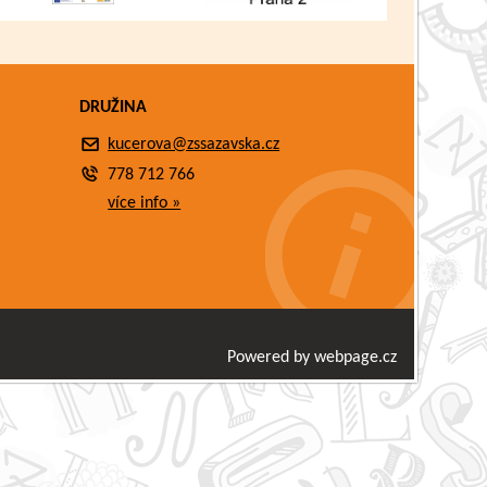
DRUŽINA
kucerova@zssazavska.cz
778 712 766
více info »
Powered by webpage.cz