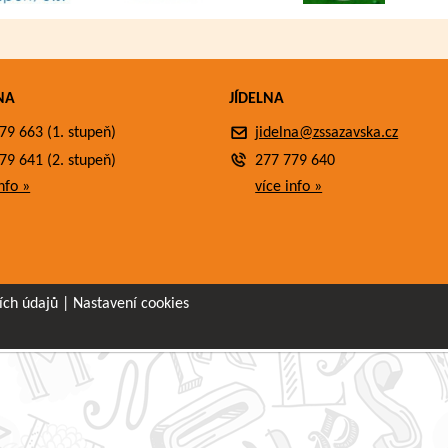
NA
JÍDELNA
79 663 (1. stupeň)
jidelna@zssazavska.cz
79 641 (2. stupeň)
277 779 640
nfo »
více info »
ích údajů
|
Nastavení cookies