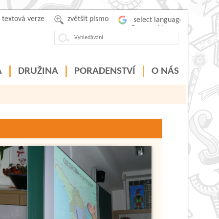
textová verze
zvětšit písmo
Powered by
A
DRUŽINA
PORADENSTVÍ
O NÁS