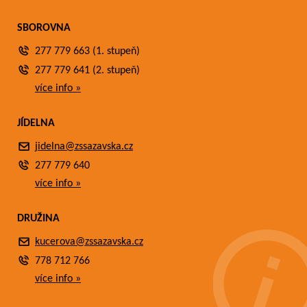
SBOROVNA
277 779 663 (1. stupeň)
277 779 641 (2. stupeň)
více info »
JÍDELNA
jidelna@zssazavska.cz
277 779 640
více info »
DRUŽINA
kucerova@zssazavska.cz
778 712 766
více info »