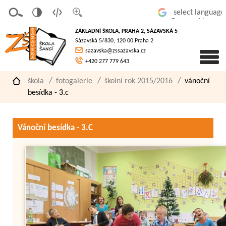
v
t
z
Powered by
erze
extov
většit
ZÁKLADNÍ ŠKOLA, PRAHA 2, SÁZAVSKÁ 5
pro
á
písmo
Sázavská 5/830, 120 00 Praha 2
slaboz
verze
sazavska@zssazavska.cz
raké
+420 277 779 643
škola
fotogalerie
školní rok 2015/2016
vánoční
besídka - 3.c
Vánoční besídka - 3.C