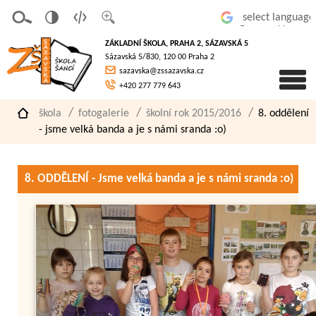
v
t
z
Powered by
erze
extov
většit
ZÁKLADNÍ ŠKOLA, PRAHA 2, SÁZAVSKÁ 5
pro
á
písmo
Sázavská 5/830, 120 00 Praha 2
slaboz
verze
sazavska@zssazavska.cz
raké
+420 277 779 643
škola
fotogalerie
školní rok 2015/2016
8. oddělení
- jsme velká banda a je s námi sranda :o)
8. ODDĚLENÍ - Jsme velká banda a je s námi sranda :o)