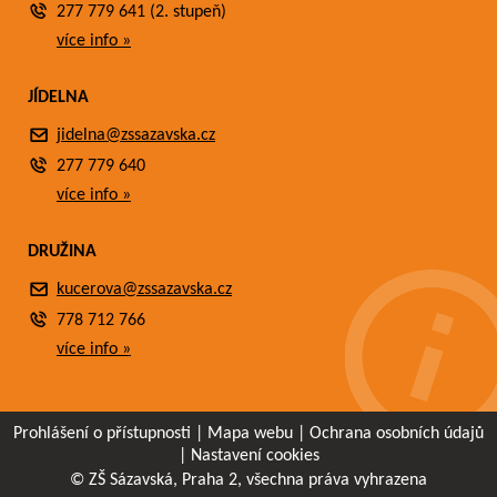
277 779 641 (2. stupeň)
více info »
JÍDELNA
jidelna@zssazavska.cz
277 779 640
více info »
DRUŽINA
kucerova@zssazavska.cz
778 712 766
více info »
Prohlášení o přístupnosti
|
Mapa webu
|
Ochrana osobních údajů
|
Nastavení cookies
© ZŠ Sázavská, Praha 2, všechna práva vyhrazena