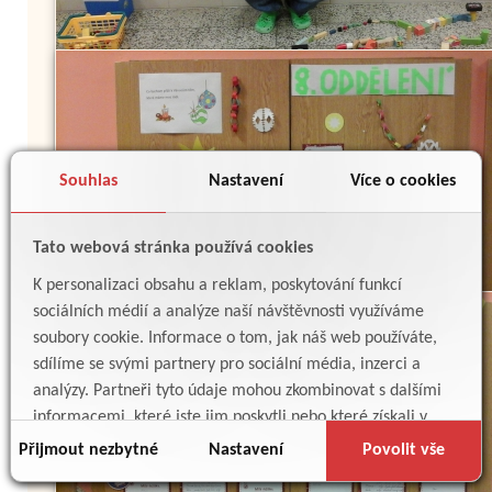
Souhlas
Nastavení
Více o cookies
Tato webová stránka používá cookies
K personalizaci obsahu a reklam, poskytování funkcí
sociálních médií a analýze naší návštěvnosti využíváme
soubory cookie. Informace o tom, jak náš web používáte,
sdílíme se svými partnery pro sociální média, inzerci a
analýzy. Partneři tyto údaje mohou zkombinovat s dalšími
informacemi, které jste jim poskytli nebo které získali v
důsledku toho, že používáte jejich služby.
Přijmout nezbytné
Nastavení
Povolit vše