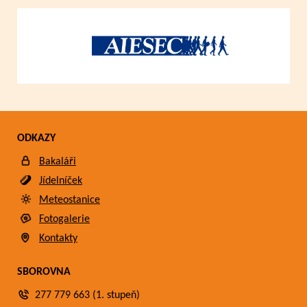
ODKAZY
Bakaláři
Jídelníček
Meteostanice
Fotogalerie
Kontakty
SBOROVNA
277 779 663 (1. stupeň)