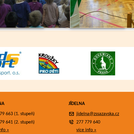
NA
JÍDELNA
79 663 (1. stupeň)
jidelna@zssazavska.cz
79 641 (2. stupeň)
277 779 640
nfo »
více info »