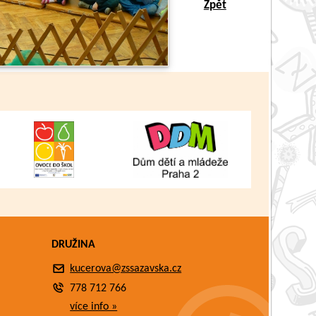
Zpět
DRUŽINA
kucerova@zssazavska.cz
778 712 766
více info »