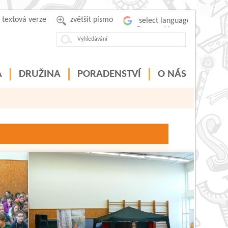
textová verze
zvětšit písmo
Powered by
A
DRUŽINA
PORADENSTVÍ
O NÁS