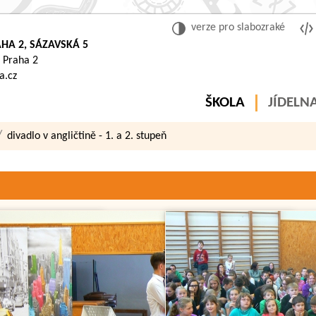
verze pro slabozraké
HA 2, SÁZAVSKÁ 5
 Praha 2
a.cz
ŠKOLA
JÍDELN
divadlo v angličtině - 1. a 2. stupeň