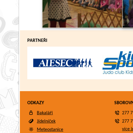
PARTNEŘI
ODKAZY
SBOROV
Bakaláři
277 7
Jídelníček
277 7
více i
Meteostanice