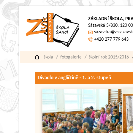
ZÁKLADNÍ ŠKOLA, PRA
Sázavská 5/830, 120 00
sazavska@zssazavsk
+420 277 779 643
škola
fotogalerie
školní rok 2015/2016
Divadlo v angličtině - 1. a 2. stupeň