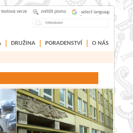
textová verze
zvětšit písmo
Powered by
A
DRUŽINA
PORADENSTVÍ
O NÁS