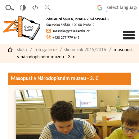
v
t
z
Powered by
erze
extov
většit
ZÁKLADNÍ ŠKOLA, PRAHA 2, SÁZAVSKÁ 5
pro
á
písmo
Sázavská 5/830, 120 00 Praha 2
slaboz
verze
sazavska@zssazavska.cz
raké
+420 277 779 643
škola
fotogalerie
školní rok 2015/2016
masopust
v národopisném muzeu - 3. c
Masopust v Národopisném muzeu - 3. C