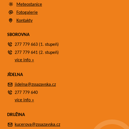
Meteostanice
Fotogalerie
Kontakty
SBOROVNA
277 779 663 (1. stupeň)
277 779 641 (2. stupeň)
více info »
JÍDELNA
jidelna@zssazavska.cz
277 779 640
více info »
DRUŽINA
kucerova@zssazavska.cz