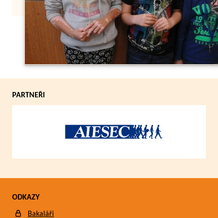
Zpět
PARTNEŘI
ODKAZY
Bakaláři