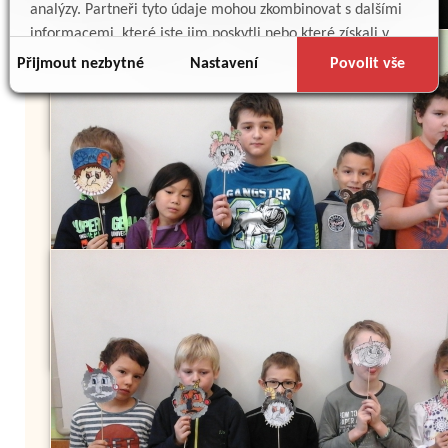
analýzy. Partneři tyto údaje mohou zkombinovat s dalšími
informacemi, které jste jim poskytli nebo které získali v
důsledku toho, že používáte jejich služby.
Přijmout nezbytné
Nastavení
Povolit vše