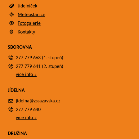
Jídelníček
Meteostanice
Fotogalerie
Kontakty
SBOROVNA
277 779 663 (1. stupeň)
277 779 641 (2. stupeň)
více info »
JÍDELNA
jidelna@zssazavska.cz
277 779 640
více info »
DRUŽINA