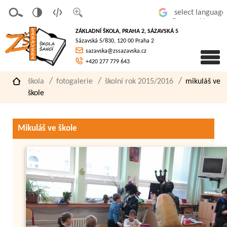
v
t
z
Powered by
erze
extov
většit
ZÁKLADNÍ ŠKOLA, PRAHA 2, SÁZAVSKÁ 5
pro
á
písmo
Sázavská 5/830, 120 00 Praha 2
slaboz
verze
sazavska@zssazavska.cz
raké
+420 277 779 643
škola
fotogalerie
školní rok 2015/2016
mikuláš ve
škole
Mikuláš ve škole