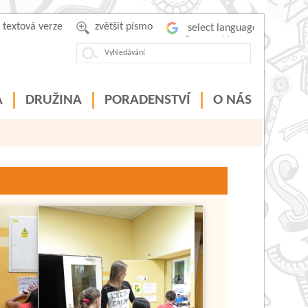
textová verze
zvětšit písmo
Powered by
A
DRUŽINA
PORADENSTVÍ
O NÁS