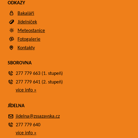
ODKAZY
Bakaláři
Jídelníček
Meteostanice
Fotogalerie
Kontakty
SBOROVNA
277 779 663 (1. stupeň)
277 779 641 (2. stupeň)
více info »
JÍDELNA
jidelna@zssazavska.cz
277 779 640
více info »