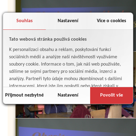
Souhlas
Nastavení
Více o cookies
Tato webová stránka používá cookies
K personalizaci obsahu a reklam, poskytování funkcí
sociálních médií a analýze naší návštěvnosti využíváme
soubory cookie. Informace o tom, jak náš web používáte,
sdílíme se svými partnery pro sociální média, inzerci a
analýzy. Partneři tyto údaje mohou zkombinovat s dalšími
informacemi, které jste jim poskytli nebo které získali v
důsledku toho, že používáte jejich služby.
Přijmout nezbytné
Nastavení
Povolit vše