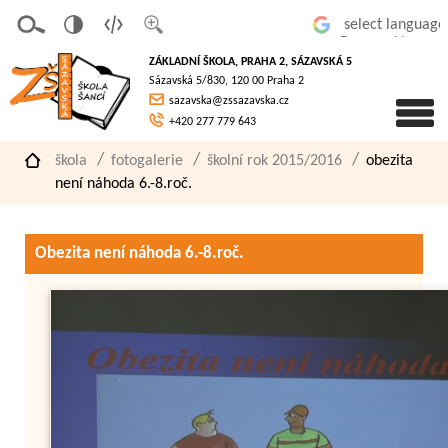
v
t
z
Powered by
erze
extov
většit
ZÁKLADNÍ ŠKOLA, PRAHA 2, SÁZAVSKÁ 5
pro
á
písmo
Sázavská 5/830, 120 00 Praha 2
slaboz
verze
sazavska@zssazavska.cz
raké
+420 277 779 643
škola
fotogalerie
školní rok 2015/2016
obezita
není náhoda 6.-8.roč.
Obezita není náhoda 6.-8.roč.