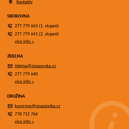
Kontakty
SBOROVNA
277 779 663 (1. stupeň)
277 779 641 (2. stupeň)
více info »
JÍDELNA
jidelna@zssazavska.cz
277 779 640
více info »
DRUŽINA
kucerova@zssazavska.cz
778 712 766
více info »