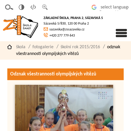
v
t
z
Powered by
erze
extov
většit
ZÁKLADNÍ ŠKOLA, PRAHA 2, SÁZAVSKÁ 5
pro
á
písmo
Sázavská 5/830, 120 00 Praha 2
slaboz
verze
sazavska@zssazavska.cz
raké
+420 277 779 643
škola
fotogalerie
školní rok 2015/2016
odznak
všestrannosti olympijských vítězů
Odznak všestrannosti olympijských vítězů