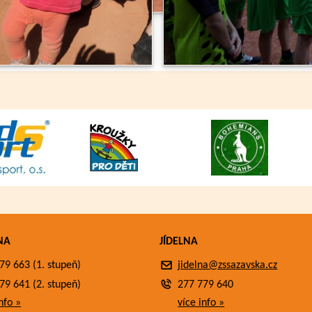
NA
JÍDELNA
79 663 (1. stupeň)
jidelna@zssazavska.cz
79 641 (2. stupeň)
277 779 640
nfo »
více info »