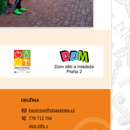
Zpět
DRUŽINA
kucerova@zssazavska.cz
778 712 766
více info »