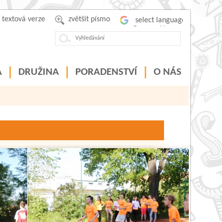
textová verze
zvětšit písmo
Powered by
A
DRUŽINA
PORADENSTVÍ
O NÁS