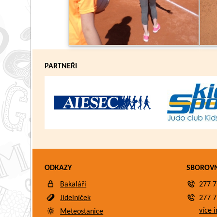
PARTNEŘI
ODKAZY
SBOROV
Bakaláři
277 7
Jídelníček
277 7
více i
Meteostanice