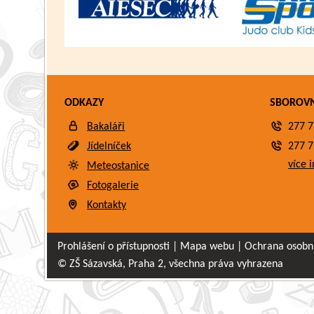
ODKAZY
SBOROV
Bakaláři
277 7
Jídelníček
277 7
více i
Meteostanice
Fotogalerie
Kontakty
Prohlášení o přístupnosti
|
Mapa webu
|
Ochrana osobn
© ZŠ Sázavská, Praha 2, všechna práva vyhrazena