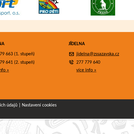
NA
JÍDELNA
79 663 (1. stupeň)
jidelna@zssazavska.cz
79 641 (2. stupeň)
277 779 640
nfo »
více info »
ích údajů
|
Nastavení cookies