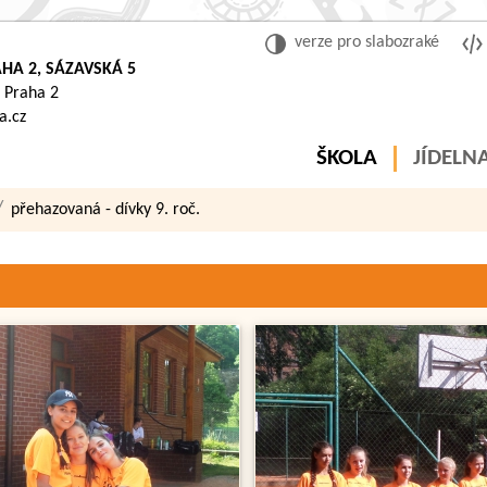
verze pro slabozraké
HA 2, SÁZAVSKÁ 5
 Praha 2
a.cz
ŠKOLA
JÍDELN
přehazovaná - dívky 9. roč.