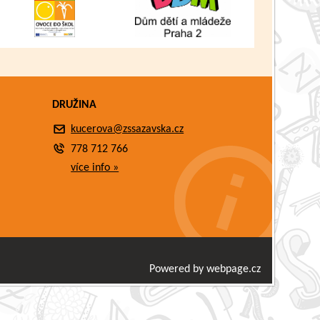
DRUŽINA
kucerova@zssazavska.cz
778 712 766
více info »
Powered by webpage.cz