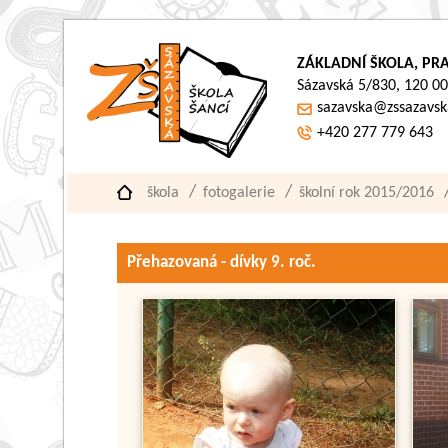
ZÁKLADNÍ ŠKOLA, PRA
Sázavská 5/830, 120 00
sazavska@zssazavsk
+420 277 779 643
škola
fotogalerie
školní rok 2015/2016
Přehazovaná - dívky 9. roč.