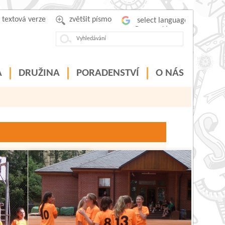
textová verze
zvětšit písmo
Powered by
A
DRUŽINA
PORADENSTVÍ
O NÁS