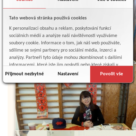
Tato webová stránka používá cookies
K personalizaci obsahu a reklam, poskytování funkcí
sociálních médií a analýze naší návštěvnosti využíváme
soubory cookie. Informace o tom, jak náš web používáte,
sdílíme se svými partnery pro sociální média, inzerci a
analýzy. Partneři tyto údaje mohou zkombinovat s dalšími
informacemi, které jste jim poskytli nebo které získali v
důsledku toho, že používáte jejich služby.
Přijmout nezbytné
Nastavení
Povolit vše