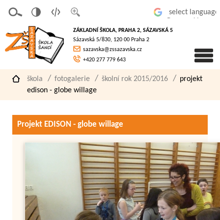
v
t
z
Powered by
erze
extov
většit
ZÁKLADNÍ ŠKOLA, PRAHA 2, SÁZAVSKÁ 5
pro
á
písmo
Sázavská 5/830, 120 00 Praha 2
slaboz
verze
sazavska@zssazavska.cz
raké
+420 277 779 643
škola
fotogalerie
školní rok 2015/2016
projekt
edison - globe willage
Projekt EDISON - globe willage