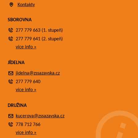
Kontakty
SBOROVNA
277 779 663 (1. stupeň)
277 779 641 (2. stupeň)
více info »
JÍDELNA
jidelna@zssazavska.cz
277 779 640
více info »
DRUŽINA
kucerova@zssazavska.cz
778 712 766
více info »