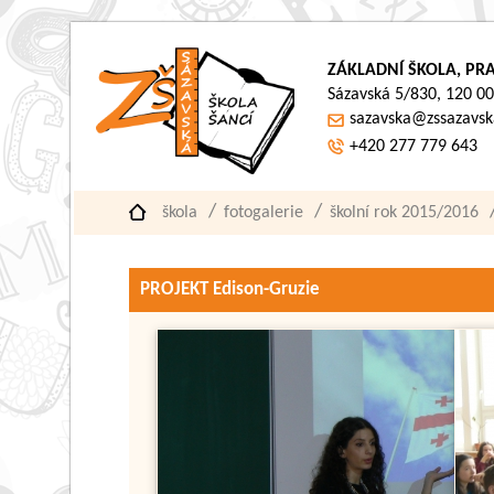
ZÁKLADNÍ ŠKOLA, PRA
Sázavská 5/830, 120 00
sazavska@zssazavsk
+420 277 779 643
škola
fotogalerie
školní rok 2015/2016
PROJEKT Edison-Gruzie