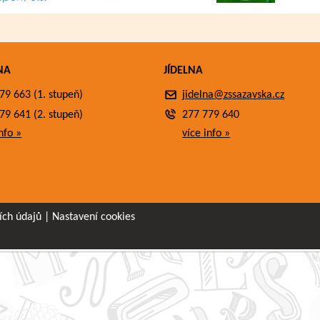
NA
JÍDELNA
79 663 (1. stupeň)
jidelna@zssazavska.cz
79 641 (2. stupeň)
277 779 640
nfo »
více info »
ích údajů
|
Nastavení cookies