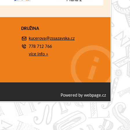
DRUŽINA
kucerova@zssazavska.cz
778 712 766
více info »
Powered by webpage.cz