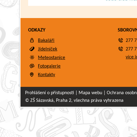
ODKAZY
SBOROV
Bakaláři
277 7
Jídelníček
277 7
více i
Meteostanice
Fotogalerie
Kontakty
Prohlášení o přístupnosti
|
Mapa webu
|
Ochrana osobn
© ZŠ Sázavská, Praha 2, všechna práva vyhrazena