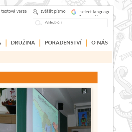
textová verze
zvětšit písmo
Powered by
A
DRUŽINA
PORADENSTVÍ
O NÁS