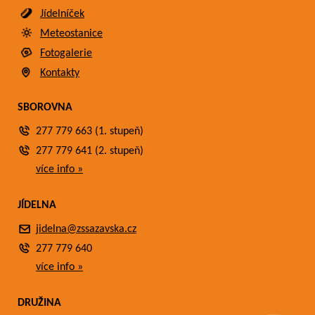
Jídelníček
Meteostanice
Fotogalerie
Kontakty
SBOROVNA
277 779 663 (1. stupeň)
277 779 641 (2. stupeň)
více info »
JÍDELNA
jidelna@zssazavska.cz
277 779 640
více info »
DRUŽINA