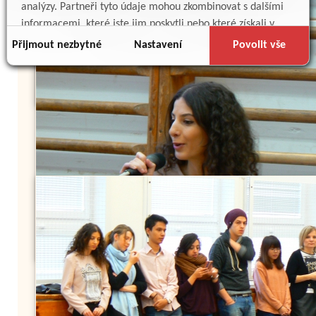
analýzy. Partneři tyto údaje mohou zkombinovat s dalšími
informacemi, které jste jim poskytli nebo které získali v
důsledku toho, že používáte jejich služby.
Přijmout nezbytné
Nastavení
Povolit vše