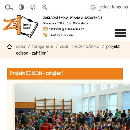
v
t
z
Powered by
erze
extov
většit
ZÁKLADNÍ ŠKOLA, PRAHA 2, SÁZAVSKÁ 5
pro
á
písmo
Sázavská 5/830, 120 00 Praha 2
slaboz
verze
sazavska@zssazavska.cz
raké
+420 277 779 643
škola
fotogalerie
školní rok 2015/2016
projekt
edison - zahájení
Projekt EDISON - zahájení