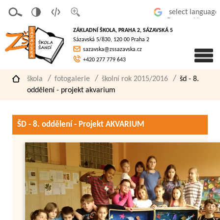
v
t
z
Powered by
erze
extov
většit
ZÁKLADNÍ ŠKOLA, PRAHA 2, SÁZAVSKÁ 5
pro
á
písmo
Sázavská 5/830, 120 00 Praha 2
slaboz
verze
sazavska@zssazavska.cz
raké
+420 277 779 643
škola
fotogalerie
školní rok 2015/2016
šd - 8.
oddělení - projekt akvarium
ŠD - 8. oddělení - Projekt AKVARIUM