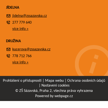
JÍDELNA
jidelna@zssazavska.cz
277 779 640
více info »
DRUŽINA
kucerova@zssazavska.cz
778 712 766
více info »
Prohlášení o přístupnosti
|
Mapa webu
|
Ochrana osobních údajů
|
Nastavení cookies
© ZŠ Sázavská, Praha 2, všechna práva vyhrazena
Powered by webpage.cz