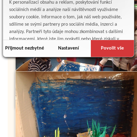
K personalizaci obsahu a reklam, poskytování funkcí
sociálních médií a analýze naší návštěvnosti využíváme
soubory cookie. Informace o tom, jak náš web používáte,
sdílíme se svými partnery pro sociální média, inzerci a
analýzy. Partneři tyto údaje mohou zkombinovat s dalšími
informacemi, které jste jim poskytli nebo které získali v
důsledku toho, že používáte jejich služby.
Přijmout nezbytné
Nastavení
Povolit vše