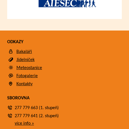
ODKAZY
Bakaláři
Jídelníček
Meteostanice
Fotogalerie
Kontakty
SBOROVNA
277 779 663 (1. stupeň)
277 779 641 (2. stupeň)
více info »