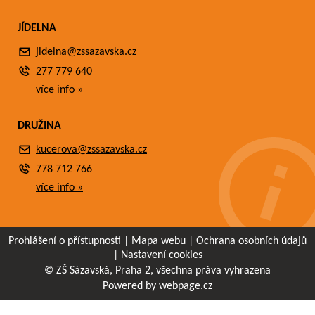
JÍDELNA
jidelna@zssazavska.cz
277 779 640
více info »
DRUŽINA
kucerova@zssazavska.cz
778 712 766
více info »
Prohlášení o přístupnosti
|
Mapa webu
|
Ochrana osobních údajů
|
Nastavení cookies
© ZŠ Sázavská, Praha 2, všechna práva vyhrazena
Powered by webpage.cz