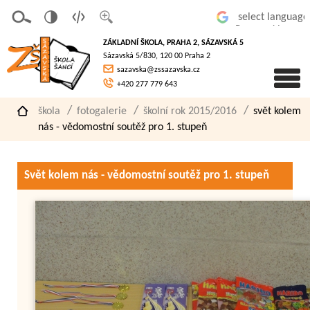
v
t
z
Powered by
erze
extov
většit
ZÁKLADNÍ ŠKOLA, PRAHA 2, SÁZAVSKÁ 5
pro
á
písmo
Sázavská 5/830, 120 00 Praha 2
slaboz
verze
sazavska@zssazavska.cz
raké
+420 277 779 643
škola
fotogalerie
školní rok 2015/2016
svět kolem
nás - vědomostní soutěž pro 1. stupeň
Svět kolem nás - vědomostní soutěž pro 1. stupeň