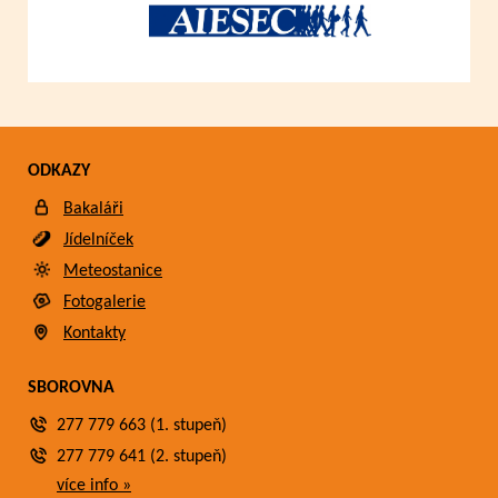
ODKAZY
Bakaláři
Jídelníček
Meteostanice
Fotogalerie
Kontakty
SBOROVNA
277 779 663 (1. stupeň)
277 779 641 (2. stupeň)
více info »