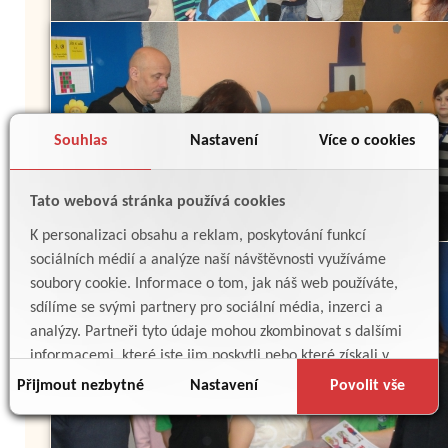
Souhlas
Nastavení
Více o cookies
Tato webová stránka používá cookies
K personalizaci obsahu a reklam, poskytování funkcí
sociálních médií a analýze naší návštěvnosti využíváme
soubory cookie. Informace o tom, jak náš web používáte,
sdílíme se svými partnery pro sociální média, inzerci a
analýzy. Partneři tyto údaje mohou zkombinovat s dalšími
informacemi, které jste jim poskytli nebo které získali v
důsledku toho, že používáte jejich služby.
Přijmout nezbytné
Nastavení
Povolit vše