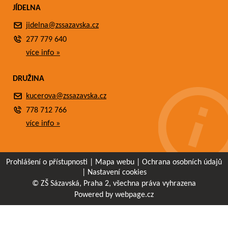
JÍDELNA
jidelna@zssazavska.cz
277 779 640
více info »
DRUŽINA
kucerova@zssazavska.cz
778 712 766
více info »
Prohlášení o přístupnosti
|
Mapa webu
|
Ochrana osobních údajů
|
Nastavení cookies
© ZŠ Sázavská, Praha 2, všechna práva vyhrazena
Powered by webpage.cz