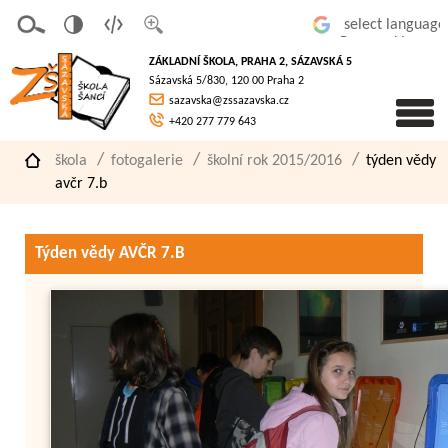
v
t
z
Powered by
erze
extov
většit
ZÁKLADNÍ ŠKOLA, PRAHA 2, SÁZAVSKÁ 5
pro
á
písmo
Sázavská 5/830, 120 00 Praha 2
slaboz
verze
sazavska@zssazavska.cz
raké
+420 277 779 643
škola
fotogalerie
školní rok 2015/2016
týden vědy
avčr 7.b
Týden vědy AVČR 7.B