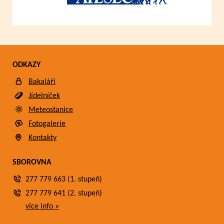
ODKAZY
Bakaláři
Jídelníček
Meteostanice
Fotogalerie
Kontakty
SBOROVNA
277 779 663 (1. stupeň)
277 779 641 (2. stupeň)
více info »