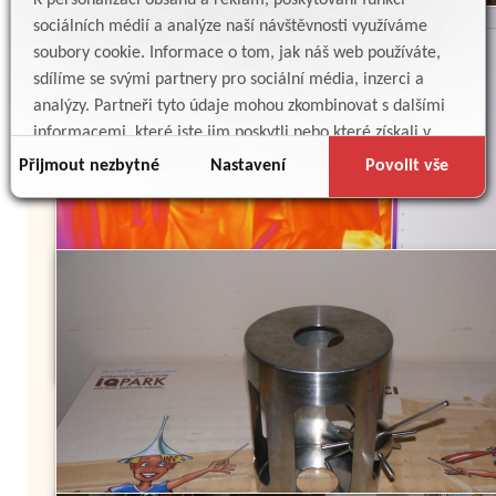
K personalizaci obsahu a reklam, poskytování funkcí
sociálních médií a analýze naší návštěvnosti využíváme
soubory cookie. Informace o tom, jak náš web používáte,
sdílíme se svými partnery pro sociální média, inzerci a
analýzy. Partneři tyto údaje mohou zkombinovat s dalšími
informacemi, které jste jim poskytli nebo které získali v
důsledku toho, že používáte jejich služby.
Přijmout nezbytné
Nastavení
Povolit vše