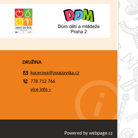
DRUŽINA
kucerova@zssazavska.cz
778 712 766
více info »
Powered by webpage.cz