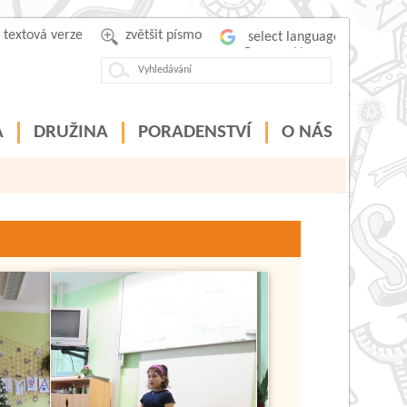
textová verze
zvětšit písmo
Powered by
A
DRUŽINA
PORADENSTVÍ
O NÁS