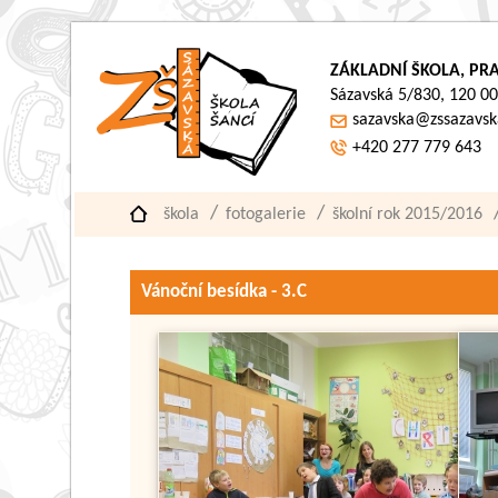
ZÁKLADNÍ ŠKOLA, PRA
Sázavská 5/830, 120 00
sazavska@zssazavsk
+420 277 779 643
škola
fotogalerie
školní rok 2015/2016
Vánoční besídka - 3.C