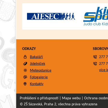
ODKAZY
SBOROV
Bakaláři
277 7
Jídelníček
277 7
více i
Meteostanice
Fotogalerie
Kontakty
Prohlášení o přístupnosti
|
Mapa webu
|
Ochrana osobn
© ZŠ Sázavská, Praha 2, všechna práva vyhrazena