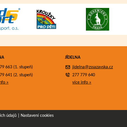
NA
JÍDELNA
79 663 (1. stupeň)
jidelna@zssazavska.cz
79 641 (2. stupeň)
277 779 640
nfo »
více info »
ích údajů
|
Nastavení cookies