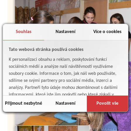
Souhlas
Nastavení
Více o cookies
Tato webová stránka používá cookies
K personalizaci obsahu a reklam, poskytování funkcí
sociálních médií a analýze naší návštěvnosti využíváme
soubory cookie. Informace o tom, jak náš web používáte,
sdílíme se svými partnery pro sociální média, inzerci a
analýzy. Partneři tyto údaje mohou zkombinovat s dalšími
informacemi, které jste jim poskytli nebo které získali v
důsledku toho, že používáte jejich služby.
Přijmout nezbytné
Nastavení
Povolit vše