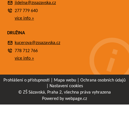
jidelna@zssazavska.cz
277 779 640
více info »
DRUŽINA
kucerova@zssazavska.cz
778 712 766
více info »
Prohlášení o přístupnosti
|
Mapa webu
|
Ochrana osobních údajů
|
Nastavení cookies
© ZŠ Sázavská, Praha 2, všechna práva vyhrazena
Powered by webpage.cz