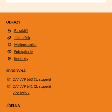
ODKAZY
Bakaláři
Jídelníček
Meteostanice
Fotogalerie
Kontakty
SBOROVNA
277 779 663 (1. stupeň)
277 779 641 (2. stupeň)
více info »
JÍDELNA