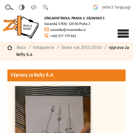
v
t
z
Powered by
erze
extov
většit
ZÁKLADNÍ ŠKOLA, PRAHA 2, SÁZAVSKÁ 5
pro
á
písmo
Sázavská 5/830, 120 00 Praha 2
slaboz
verze
sazavska@zssazavska.cz
raké
+420 277 779 643
škola
fotogalerie
školní rok 2015/2016
výprava za
kelty 6.a
Výprava za Kelty 6.A