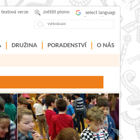
textová verze
zvětšit písmo
Powered by
A
DRUŽINA
PORADENSTVÍ
O NÁS