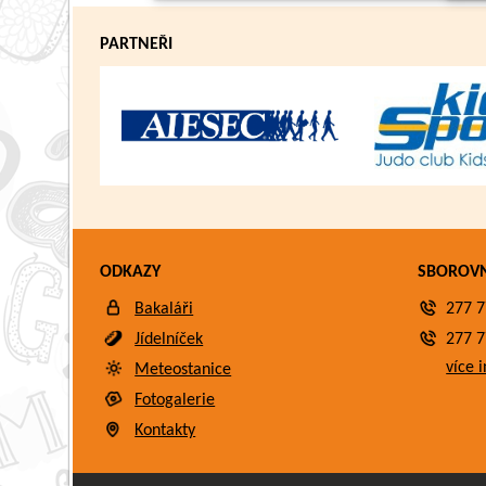
PARTNEŘI
ODKAZY
SBOROV
Bakaláři
277 7
Jídelníček
277 7
více i
Meteostanice
Fotogalerie
Kontakty