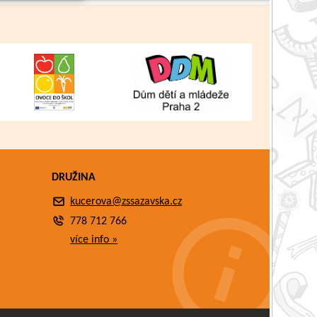
DRUŽINA
kucerova@zssazavska.cz
778 712 766
více info »