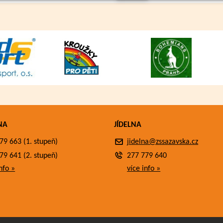
NA
JÍDELNA
79 663 (1. stupeň)
jidelna@zssazavska.cz
79 641 (2. stupeň)
277 779 640
nfo »
více info »