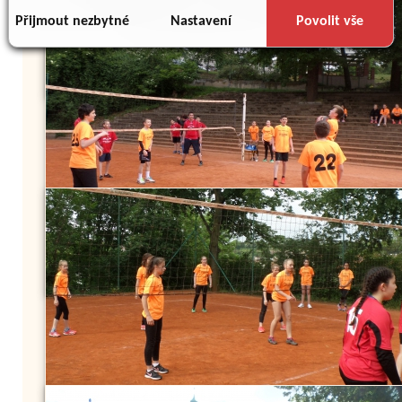
důsledku toho, že používáte jejich služby.
Přijmout nezbytné
Nastavení
Povolit vše