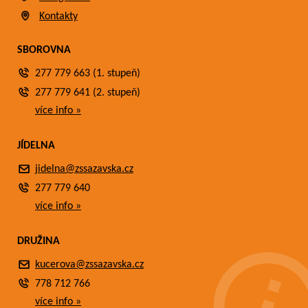
Kontakty
SBOROVNA
277 779 663 (1. stupeň)
277 779 641 (2. stupeň)
více info »
JÍDELNA
jidelna@zssazavska.cz
277 779 640
více info »
DRUŽINA
kucerova@zssazavska.cz
778 712 766
více info »