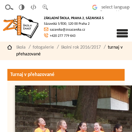
v
t
z
Powered by
erze
extov
většit
ZÁKLADNÍ ŠKOLA, PRAHA 2, SÁZAVSKÁ 5
pro
á
písmo
Sázavská 5/830, 120 00 Praha 2
slaboz
verze
sazavska@zssazavska.cz
raké
+420 277 779 643
škola
fotogalerie
školní rok 2016/2017
turnaj v
přehazované
Turnaj v přehazované