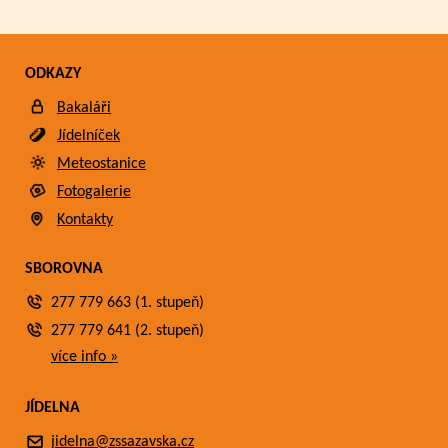
ODKAZY
Bakaláři
Jídelníček
Meteostanice
Fotogalerie
Kontakty
SBOROVNA
277 779 663 (1. stupeň)
277 779 641 (2. stupeň)
více info »
JÍDELNA
jidelna@zssazavska.cz