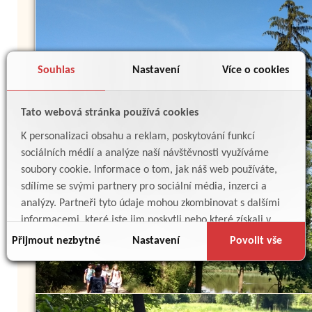
Souhlas
Nastavení
Více o cookies
Tato webová stránka používá cookies
K personalizaci obsahu a reklam, poskytování funkcí
sociálních médií a analýze naší návštěvnosti využíváme
soubory cookie. Informace o tom, jak náš web používáte,
sdílíme se svými partnery pro sociální média, inzerci a
analýzy. Partneři tyto údaje mohou zkombinovat s dalšími
informacemi, které jste jim poskytli nebo které získali v
důsledku toho, že používáte jejich služby.
Přijmout nezbytné
Nastavení
Povolit vše