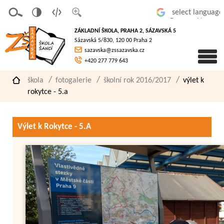
v
t
z
Powered by
erze
extov
většit
ZÁKLADNÍ ŠKOLA, PRAHA 2, SÁZAVSKÁ 5
pro
á
písmo
Sázavská 5/830, 120 00 Praha 2
slaboz
verze
sazavska@zssazavska.cz
raké
+420 277 779 643
škola
fotogalerie
školní rok 2016/2017
výlet k
rokytce - 5.a
Výlet k Rokytce - 5.A