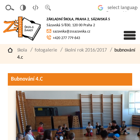
v
t
z
Powered by
erze
extov
většit
ZÁKLADNÍ ŠKOLA, PRAHA 2, SÁZAVSKÁ 5
pro
á
písmo
Sázavská 5/830, 120 00 Praha 2
slaboz
verze
sazavska@zssazavska.cz
raké
+420 277 779 643
škola
fotogalerie
školní rok 2016/2017
bubnování
4.c
Bubnování 4.C