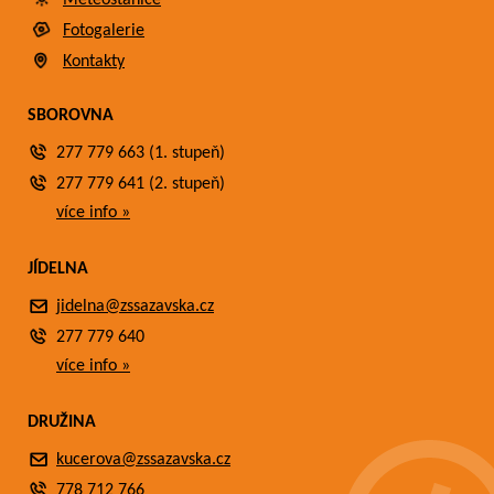
Meteostanice
Fotogalerie
Kontakty
SBOROVNA
277 779 663 (1. stupeň)
277 779 641 (2. stupeň)
více info »
JÍDELNA
jidelna@zssazavska.cz
277 779 640
více info »
DRUŽINA
kucerova@zssazavska.cz
778 712 766