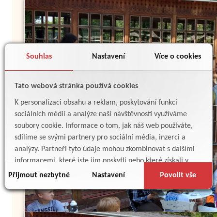
Souhlas
Nastavení
Více o cookies
Tato webová stránka používá cookies
K personalizaci obsahu a reklam, poskytování funkcí
sociálních médií a analýze naší návštěvnosti využíváme
soubory cookie. Informace o tom, jak náš web používáte,
sdílíme se svými partnery pro sociální média, inzerci a
analýzy. Partneři tyto údaje mohou zkombinovat s dalšími
informacemi, které jste jim poskytli nebo které získali v
důsledku toho, že používáte jejich služby.
Přijmout nezbytné
Nastavení
Povolit vše