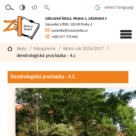
v
t
z
Powered by
erze
extov
většit
ZÁKLADNÍ ŠKOLA, PRAHA 2, SÁZAVSKÁ 5
pro
á
písmo
Sázavská 5/830, 120 00 Praha 2
slaboz
verze
sazavska@zssazavska.cz
raké
+420 277 779 643
škola
fotogalerie
školní rok 2016/2017
dendrologická procházka - 4.c
Dendrologická procházka - 4.C