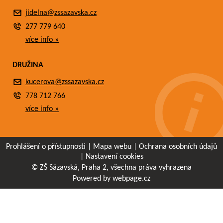
jidelna@zssazavska.cz
277 779 640
více info »
DRUŽINA
kucerova@zssazavska.cz
778 712 766
více info »
Prohlášení o přístupnosti
|
Mapa webu
|
Ochrana osobních údajů
|
Nastavení cookies
© ZŠ Sázavská, Praha 2, všechna práva vyhrazena
Powered by webpage.cz