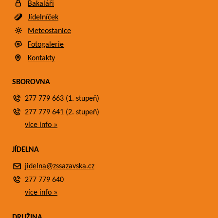
Bakaláři
Jídelníček
Meteostanice
Fotogalerie
Kontakty
SBOROVNA
277 779 663 (1. stupeň)
277 779 641 (2. stupeň)
více info »
JÍDELNA
jidelna@zssazavska.cz
277 779 640
více info »
DRUŽINA