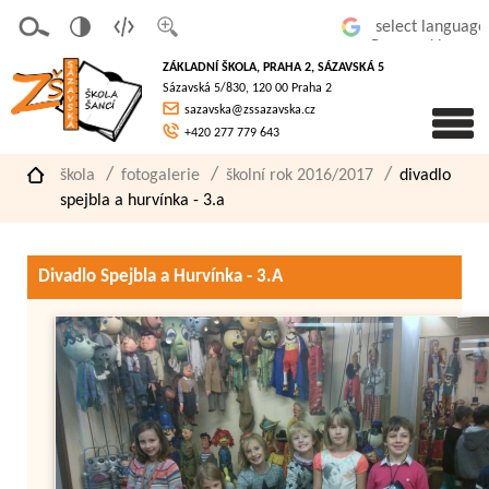
v
t
z
Powered by
erze
extov
většit
ZÁKLADNÍ ŠKOLA, PRAHA 2, SÁZAVSKÁ 5
pro
á
písmo
Sázavská 5/830, 120 00 Praha 2
slaboz
verze
sazavska@zssazavska.cz
raké
+420 277 779 643
škola
fotogalerie
školní rok 2016/2017
divadlo
spejbla a hurvínka - 3.a
Divadlo Spejbla a Hurvínka - 3.A