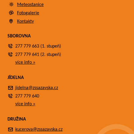
Meteostanice
Fotogalerie
Kontakty
SBOROVNA
277 779 663 (1. stupeň)
277 779 641 (2. stupeň)
více info »
JÍDELNA
jidelna@zssazavska.cz
277 779 640
více info »
DRUŽINA
kucerova@zssazavska.cz