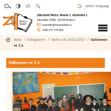
v
t
z
Powered by
erze
extov
většit
ZÁKLADNÍ ŠKOLA, PRAHA 2, SÁZAVSKÁ 5
pro
á
písmo
Sázavská 5/830, 120 00 Praha 2
slaboz
verze
sazavska@zssazavska.cz
raké
+420 277 779 643
škola
fotogalerie
školní rok 2016/2017
halloween
ve 3.a
Halloween ve 3.A