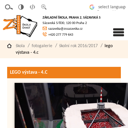
v
t
z
Powered by
erze
extov
většit
ZÁKLADNÍ ŠKOLA, PRAHA 2, SÁZAVSKÁ 5
pro
á
písmo
Sázavská 5/830, 120 00 Praha 2
slaboz
verze
sazavska@zssazavska.cz
raké
+420 277 779 643
škola
fotogalerie
školní rok 2016/2017
lego
výstava - 4.c
LEGO výstava - 4.C