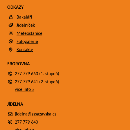
ODKAZY
Bakaláři
Jídelníček
Meteostanice
Fotogalerie
Kontakty
SBOROVNA
277 779 663 (1. stupeň)
277 779 641 (2. stupeň)
více info »
JÍDELNA
jidelna@zssazavska.cz
277 779 640