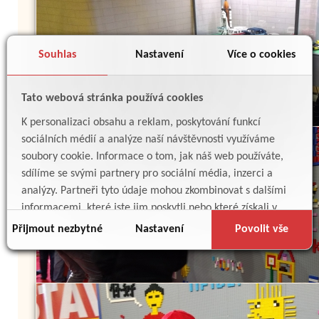
Souhlas
Nastavení
Více o cookies
Tato webová stránka používá cookies
K personalizaci obsahu a reklam, poskytování funkcí
sociálních médií a analýze naší návštěvnosti využíváme
soubory cookie. Informace o tom, jak náš web používáte,
sdílíme se svými partnery pro sociální média, inzerci a
analýzy. Partneři tyto údaje mohou zkombinovat s dalšími
informacemi, které jste jim poskytli nebo které získali v
důsledku toho, že používáte jejich služby.
Přijmout nezbytné
Nastavení
Povolit vše