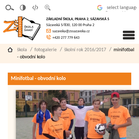
v
t
z
Powered by
erze
extov
většit
ZÁKLADNÍ ŠKOLA, PRAHA 2, SÁZAVSKÁ 5
pro
á
písmo
Sázavská 5/830, 120 00 Praha 2
slaboz
verze
sazavska@zssazavska.cz
raké
+420 277 779 643
škola
fotogalerie
školní rok 2016/2017
minifotbal
- obvodní kolo
Minifotbal - obvodní kolo