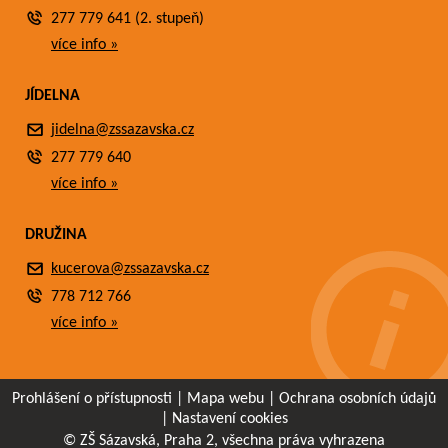
277 779 641 (2. stupeň)
více info »
JÍDELNA
jidelna@zssazavska.cz
277 779 640
více info »
DRUŽINA
kucerova@zssazavska.cz
778 712 766
více info »
Prohlášení o přístupnosti
|
Mapa webu
|
Ochrana osobních údajů
|
Nastavení cookies
© ZŠ Sázavská, Praha 2, všechna práva vyhrazena