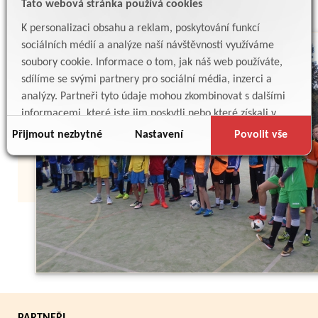
Tato webová stránka používá cookies
K personalizaci obsahu a reklam, poskytování funkcí
sociálních médií a analýze naší návštěvnosti využíváme
soubory cookie. Informace o tom, jak náš web používáte,
sdílíme se svými partnery pro sociální média, inzerci a
analýzy. Partneři tyto údaje mohou zkombinovat s dalšími
informacemi, které jste jim poskytli nebo které získali v
důsledku toho, že používáte jejich služby.
Přijmout nezbytné
Nastavení
Povolit vše
Zpět