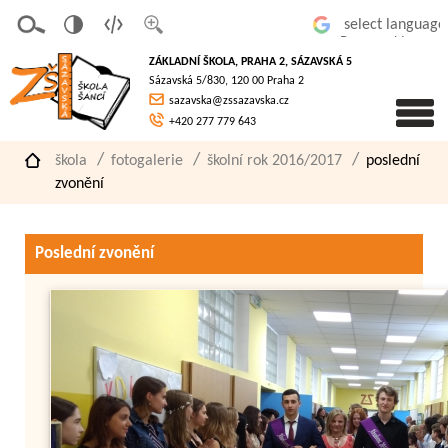
v
t
z
Powered by
erze
extov
většit
ZÁKLADNÍ ŠKOLA, PRAHA 2, SÁZAVSKÁ 5
pro
á
písmo
Sázavská 5/830, 120 00 Praha 2
slaboz
verze
sazavska@zssazavska.cz
raké
+420 277 779 643
škola
fotogalerie
školní rok 2016/2017
poslední
zvonění
Poslední zvonění