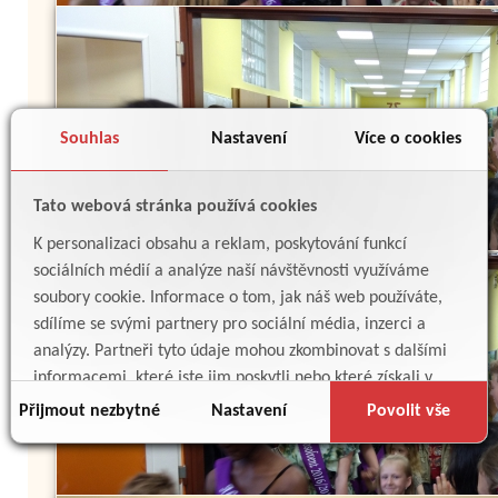
Souhlas
Nastavení
Více o cookies
Tato webová stránka používá cookies
K personalizaci obsahu a reklam, poskytování funkcí
sociálních médií a analýze naší návštěvnosti využíváme
soubory cookie. Informace o tom, jak náš web používáte,
sdílíme se svými partnery pro sociální média, inzerci a
analýzy. Partneři tyto údaje mohou zkombinovat s dalšími
informacemi, které jste jim poskytli nebo které získali v
důsledku toho, že používáte jejich služby.
Přijmout nezbytné
Nastavení
Povolit vše