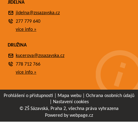
JÍDELNA
jidelna@zssazavska.cz
277 779 640
více info »
DRUŽINA
kucerova@zssazavska.cz
778 712 766
více info »
Prohlášení o přístupnosti
|
Mapa webu
|
Ochrana osobních údajů
|
Nastavení cookies
© ZŠ Sázavská, Praha 2, všechna práva vyhrazena
Powered by webpage.cz