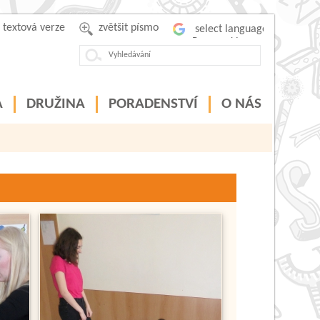
textová verze
zvětšit písmo
Powered by
A
DRUŽINA
PORADENSTVÍ
O NÁS