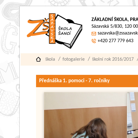
ZÁKLADNÍ ŠKOLA, PRA
Sázavská 5/830, 120 00
sazavska@zssazavsk
+420 277 779 643
škola
fotogalerie
školní rok 2016/2017
Přednáška 1. pomoci - 7. ročniky