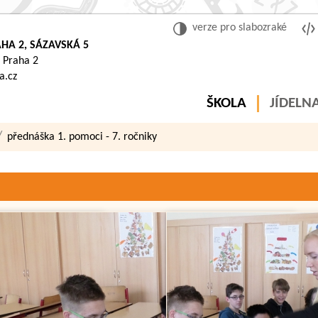
verze pro slabozraké
HA 2, SÁZAVSKÁ 5
 Praha 2
a.cz
ŠKOLA
JÍDELN
přednáška 1. pomoci - 7. ročniky