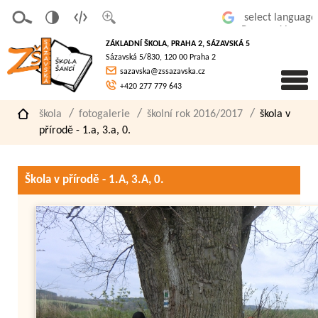
v
t
z
Powered by
erze
extov
většit
ZÁKLADNÍ ŠKOLA, PRAHA 2, SÁZAVSKÁ 5
pro
á
písmo
Sázavská 5/830, 120 00 Praha 2
slaboz
verze
sazavska@zssazavska.cz
raké
+420 277 779 643
škola
fotogalerie
školní rok 2016/2017
škola v
přírodě - 1.a, 3.a, 0.
Škola v přírodě - 1.A, 3.A, 0.