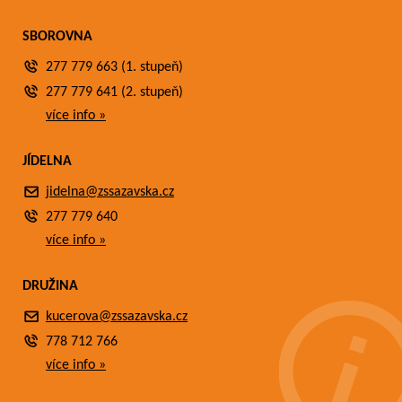
SBOROVNA
277 779 663 (1. stupeň)
277 779 641 (2. stupeň)
více info »
JÍDELNA
jidelna@zssazavska.cz
277 779 640
více info »
DRUŽINA
kucerova@zssazavska.cz
778 712 766
více info »