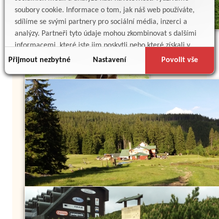
soubory cookie. Informace o tom, jak náš web používáte,
sdílíme se svými partnery pro sociální média, inzerci a
analýzy. Partneři tyto údaje mohou zkombinovat s dalšími
informacemi, které jste jim poskytli nebo které získali v
důsledku toho, že používáte jejich služby.
Přijmout nezbytné
Nastavení
Povolit vše