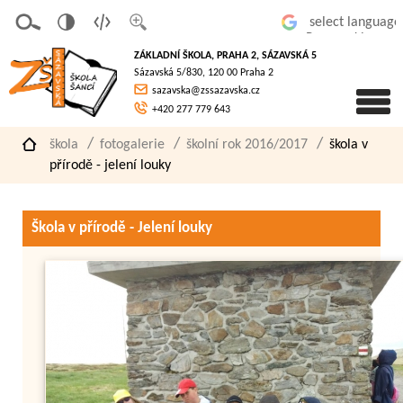
v
t
z
Powered by
erze
extov
většit
ZÁKLADNÍ ŠKOLA, PRAHA 2, SÁZAVSKÁ 5
pro
á
písmo
Sázavská 5/830, 120 00 Praha 2
slaboz
verze
sazavska@zssazavska.cz
raké
+420 277 779 643
škola
fotogalerie
školní rok 2016/2017
škola v
přírodě - jelení louky
Škola v přírodě - Jelení louky