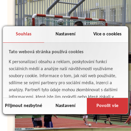
Souhlas
Nastavení
Více o cookies
Tato webová stránka používá cookies
K personalizaci obsahu a reklam, poskytování funkcí
sociálních médií a analýze naší návštěvnosti využíváme
soubory cookie. Informace o tom, jak náš web používáte,
sdílíme se svými partnery pro sociální média, inzerci a
analýzy. Partneři tyto údaje mohou zkombinovat s dalšími
informacemi, které jste jim poskytli nebo které získali v
důsledku toho, že používáte jejich služby.
Přijmout nezbytné
Nastavení
Povolit vše