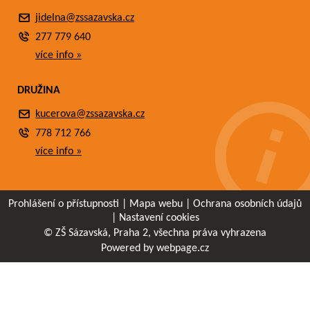
jidelna@zssazavska.cz
277 779 640
více info »
DRUŽINA
kucerova@zssazavska.cz
778 712 766
více info »
Prohlášení o přístupnosti
|
Mapa webu
|
Ochrana osobních údajů
|
Nastavení cookies
© ZŠ Sázavská, Praha 2, všechna práva vyhrazena
Powered by webpage.cz