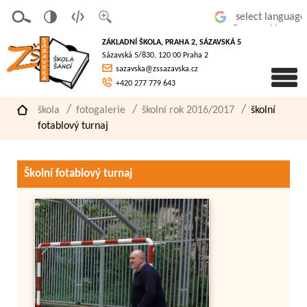
v
t
z
Powered by
erze
extov
většit
ZÁKLADNÍ ŠKOLA, PRAHA 2, SÁZAVSKÁ 5
pro
á
písmo
Sázavská 5/830, 120 00 Praha 2
slaboz
verze
sazavska@zssazavska.cz
raké
+420 277 779 643
škola
fotogalerie
školní rok 2016/2017
školní
fotablový turnaj
Školní fotablový turnaj