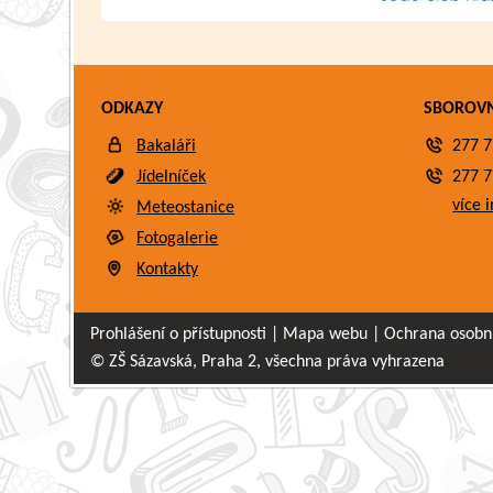
ODKAZY
SBOROV
Bakaláři
277 7
Jídelníček
277 7
více i
Meteostanice
Fotogalerie
Kontakty
Prohlášení o přístupnosti
|
Mapa webu
|
Ochrana osobn
© ZŠ Sázavská, Praha 2, všechna práva vyhrazena