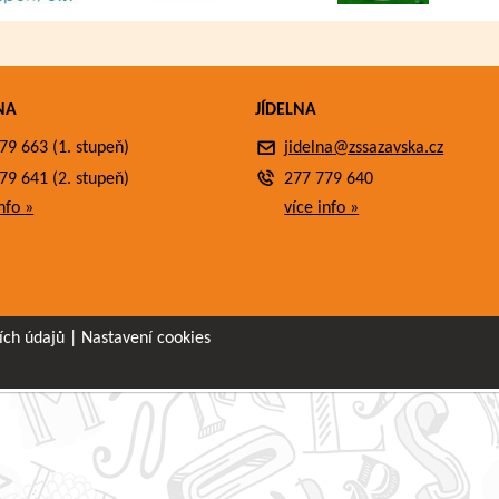
NA
JÍDELNA
79 663 (1. stupeň)
jidelna@zssazavska.cz
79 641 (2. stupeň)
277 779 640
nfo »
více info »
ích údajů
|
Nastavení cookies