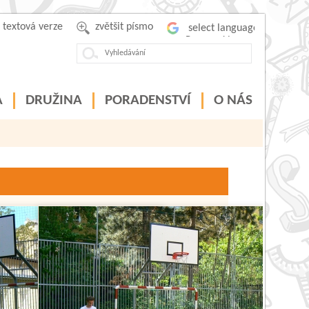
textová verze
zvětšit písmo
Powered by
A
DRUŽINA
PORADENSTVÍ
O NÁS