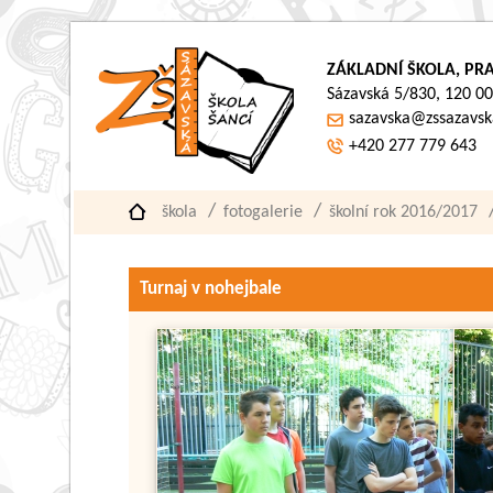
ZÁKLADNÍ ŠKOLA, PRA
Sázavská 5/830, 120 00
sazavska@zssazavsk
+420 277 779 643
škola
fotogalerie
školní rok 2016/2017
Turnaj v nohejbale