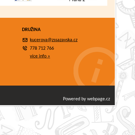
DRUŽINA
kucerova@zssazavska.cz
778 712 766
více info »
Powered by webpage.cz